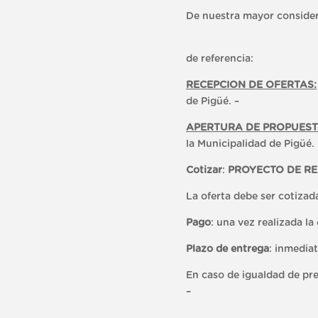
De nuestra mayor consider
Tenemos el agrado d
de referencia:
RECEPCION DE OFERTAS:
de Pigüé. –
APERTURA DE PROPUES
la Municipalidad de Pigüé.
Cotizar
:
PROYECTO DE RE
La oferta debe ser cotizad
Pago
: una vez realizada l
Plazo de entrega
: inmediat
En caso de igualdad de pre
–