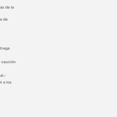
as de la
na de
ntrega
e caución
al.-
n a los