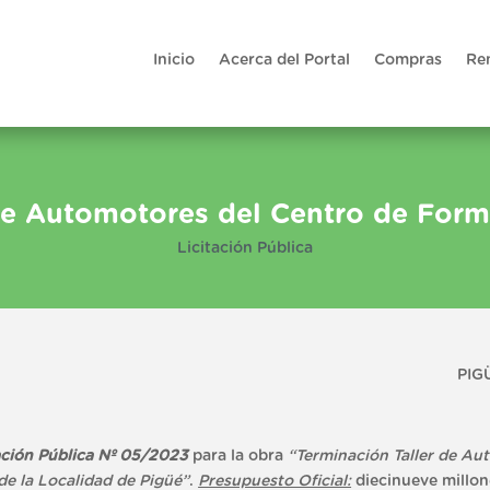
Inicio
Acerca del Portal
Compras
Re
de Automotores del Centro de For
Licitación Pública
PIGÜ
ación Pública Nº 05/2023
para la obra
“Terminación Taller de Au
e la Localidad de Pigüé”
.
Presupuesto Oficial:
diecinueve millon