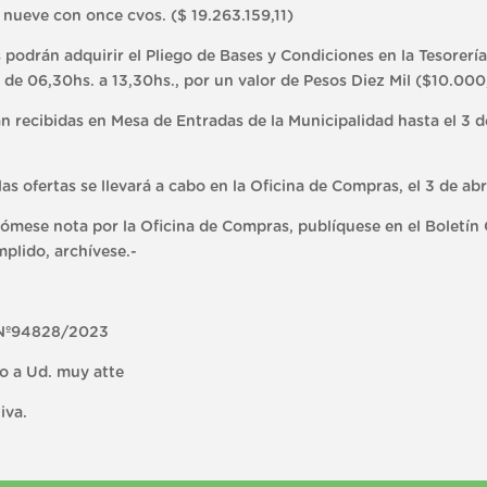
y nueve con once cvos. ($ 19.263.159,11)
drán adquirir el Pliego de Bases y Condiciones en la Tesorería 
de 06,30hs. a 13,30hs., por un valor de Pesos Diez Mil ($10.000
recibidas en Mesa de Entradas de la Municipalidad hasta el 3 de
 ofertas se llevará a cabo en la Oficina de Compras, el 3 de abri
e nota por la Oficina de Compras, publíquese en el Boletín Ofi
plido, archívese.-
 Nº94828/2023
do a Ud. muy atte
iva.