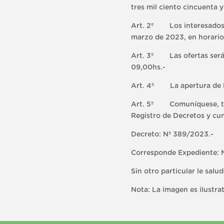
tres mil ciento cincuenta 
Art. 2º Los interesados po
marzo de 2023, en horario 
Art. 3º Las ofertas serán 
09,00hs.-
Art. 4º La apertura de las
Art. 5º Comuníquese, tómes
Registro de Decretos y cum
Decreto: Nº 389/2023.-
Corresponde Expediente:
Sin otro particular le salu
Nota: La imagen es ilustrat