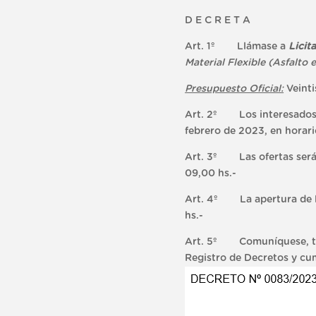
D E C R E T A
Art. 1º Llámase a
Licit
Material Flexible (Asfalto 
Presupuesto Oficial:
Veinti
Art. 2º Los interesados po
febrero de 2023, en horari
Art. 3º Las ofertas serán 
09,00 hs.-
Art. 4º La apertura de las
hs.-
Art. 5º Comuníquese, tómes
Registro de Decretos y cum